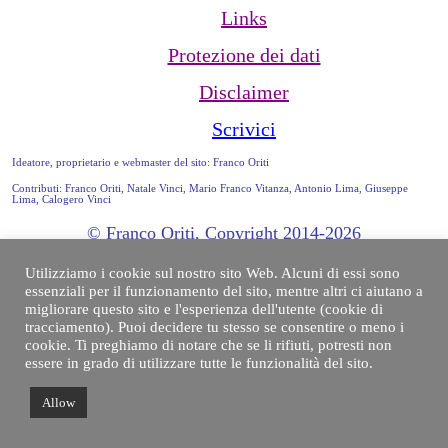
Links
Protezione dei dati
Disclaimer
Scrivici
Ideatore, proprietario e webmaster del sito: Franco Oriti
Contributi: Franco Oriti, Natale Vinci, Mario Franco Vitanza, Antonio Lima, Giuseppe
Lima, Calogero Vinci
© Franco Oriti, Copyright 2014-2026
Utilizziamo i cookie sul nostro sito Web. Alcuni di essi sono
essenziali per il funzionamento del sito, mentre altri ci aiutano a
migliorare questo sito e l'esperienza dell'utente (cookie di
tracciamento). Puoi decidere tu stesso se consentire o meno i
cookie. Ti preghiamo di notare che se li rifiuti, potresti non
essere in grado di utilizzare tutte le funzionalità del sito.
Allow