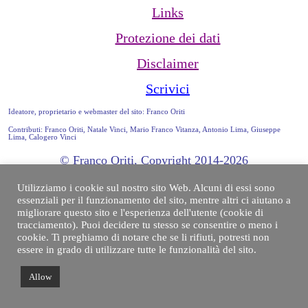
Links
Protezione dei dati
Disclaimer
Scrivici
Ideatore, proprietario e webmaster del sito: Franco Oriti
Contributi: Franco Oriti, Natale Vinci, Mario Franco Vitanza, Antonio Lima, Giuseppe
Lima, Calogero Vinci
© Franco Oriti, Copyright 2014-2026
Utilizziamo i cookie sul nostro sito Web. Alcuni di essi sono
essenziali per il funzionamento del sito, mentre altri ci aiutano a
migliorare questo sito e l'esperienza dell'utente (cookie di
tracciamento). Puoi decidere tu stesso se consentire o meno i
cookie. Ti preghiamo di notare che se li rifiuti, potresti non
essere in grado di utilizzare tutte le funzionalità del sito.
Allow